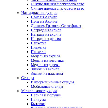
Снятие плёнки с легкового авто
Снятие пленки с грузового авто
Наградная продукция
Приз из Акрила
Приз из Акрила
Диплом, Грамота, Сертификат
Награда из акрила
Награда из акрила
Награда из дерева
Плакетка
Плакетка
Плакетка
Медаль из акрила
Медаль из пластика
Медаль из дерева
Значки из акрила
Значки из пластика
Cтенды
Информационные стенды
Мобильные стенды
Металлоконструкции
Перила и поручни
Пандусы
Бытовки