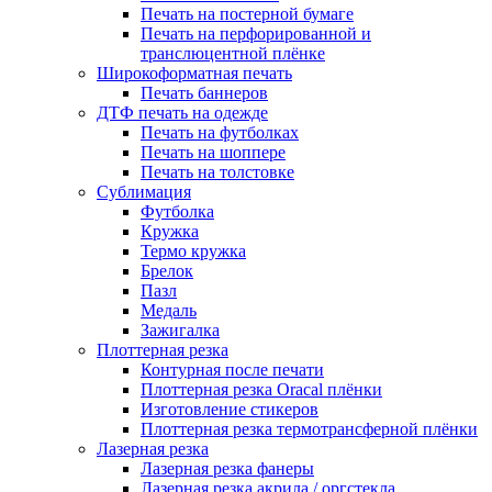
Печать на постерной бумаге
Печать на перфорированной и
транслюцентной плёнке
Широкоформатная печать
Печать баннеров
ДТФ печать на одежде
Печать на футболках
Печать на шоппере
Печать на толстовке
Сублимация
Футболка
Кружка
Термо кружка
Брелок
Пазл
Медаль
Зажигалка
Плоттерная резка
Контурная после печати
Плоттерная резка Oracal плёнки
Изготовление стикеров
Плоттерная резка термотрансферной плёнки
Лазерная резка
Лазерная резка фанеры
Лазерная резка акрила / оргстекла