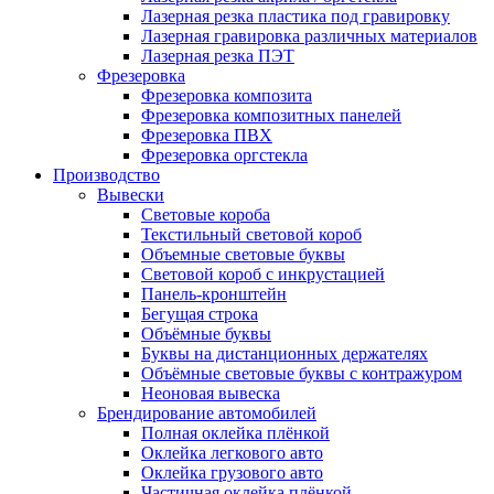
Лазерная резка пластика под гравировку
Лазерная гравировка различных материалов
Лазерная резка ПЭТ
Фрезеровка
Фрезеровка композита
Фрезеровка композитных панелей
Фрезеровка ПВХ
Фрезеровка оргстекла
Производство
Вывески
Световые короба
Текстильный световой короб
Объемные световые буквы
Световой короб с инкрустацией
Панель-кронштейн
Бегущая строка
Объёмные буквы
Буквы на дистанционных держателях
Объёмные световые буквы с контражуром
Неоновая вывеска
Брендирование автомобилей
Полная оклейка плёнкой
Оклейка легкового авто
Оклейка грузового авто
Частичная оклейка плёнкой