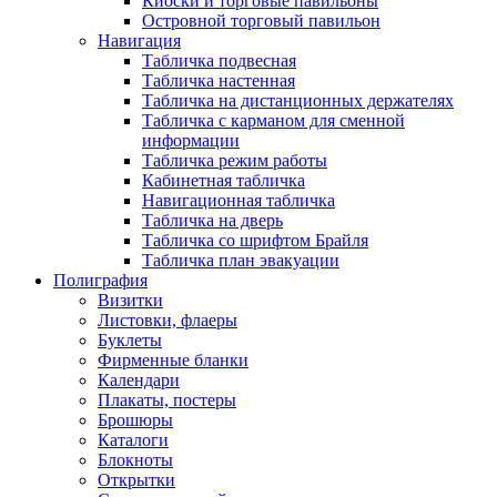
Киоски и торговые павильоны
Островной торговый павильон
Навигация
Табличка подвесная
Табличка настенная
Табличка на дистанционных держателях
Табличка с карманом для сменной
информации
Табличка режим работы
Кабинетная табличка
Навигационная табличка
Табличка на дверь
Табличка со шрифтом Брайля
Табличка план эвакуации
Полиграфия
Визитки
Листовки, флаеры
Буклеты
Фирменные бланки
Календари
Плакаты, постеры
Брошюры
Каталоги
Блокноты
Открытки