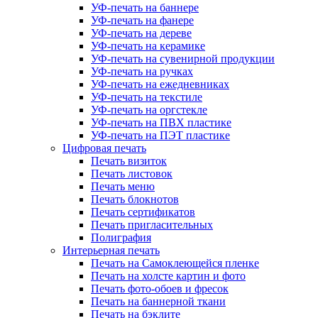
УФ-печать на баннере
УФ-печать на фанере
УФ-печать на дереве
УФ-печать на керамике
УФ-печать на сувенирной продукции
УФ-печать на ручках
УФ-печать на ежедневниках
УФ-печать на текстиле
УФ-печать на оргстекле
УФ-печать на ПВХ пластике
УФ-печать на ПЭТ пластике
Цифровая печать
Печать визиток
Печать листовок
Печать меню
Печать блокнотов
Печать сертификатов
Печать пригласительных
Полиграфия
Интерьерная печать
Печать на Самоклеющейся пленке
Печать на холсте картин и фото
Печать фото-обоев и фресок
Печать на баннерной ткани
Печать на бэклите