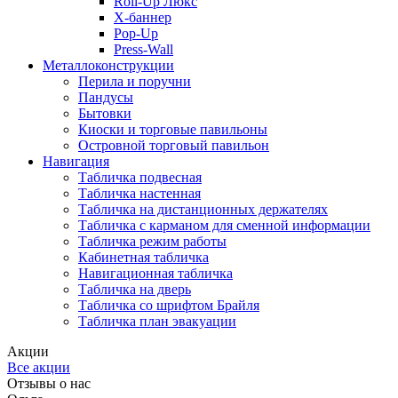
Roll-Up Люкс
X-баннер
Pop-Up
Press-Wall
Металлоконструкции
Перила и поручни
Пандусы
Бытовки
Киоски и торговые павильоны
Островной торговый павильон
Навигация
Табличка подвесная
Табличка настенная
Табличка на дистанционных держателях
Табличка с карманом для сменной информации
Табличка режим работы
Кабинетная табличка
Навигационная табличка
Табличка на дверь
Табличка со шрифтом Брайля
Табличка план эвакуации
Акции
Все акции
Отзывы о нас