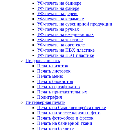
УФ-печать на баннере
УФ-печать на фанере
УФ-печать на дереве
УФ-печать на керамике
УФ-печать на сувенирной продукции
УФ-печать на ручках
УФ-печать на ежедневниках
УФ-печать на текстиле
УФ-печать на оргстекле
УФ-печать на ПВХ пластике
УФ-печать на ПЭТ пластике
Цифровая печать
Печать визиток
Печать листовок
Печать меню
Печать блокнотов
Печать сертификатов
Печать пригласительных
Полиграфия
Интерьерная печать
Печать на Самоклеющейся пленке
Печать на холсте картин и фото
Печать фото-обоев и фресок
Печать на баннерной ткани
Печать на бэклите