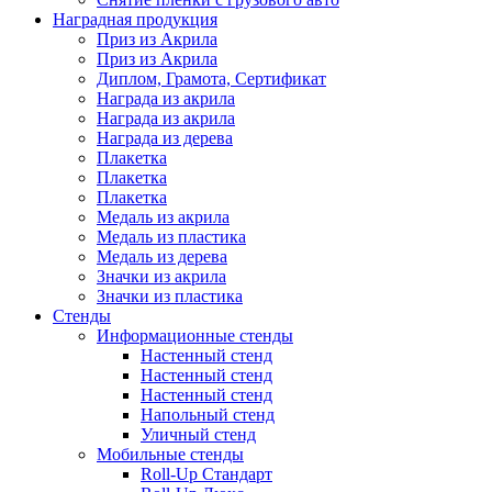
Наградная продукция
Приз из Акрила
Приз из Акрила
Диплом, Грамота, Сертификат
Награда из акрила
Награда из акрила
Награда из дерева
Плакетка
Плакетка
Плакетка
Медаль из акрила
Медаль из пластика
Медаль из дерева
Значки из акрила
Значки из пластика
Cтенды
Информационные стенды
Настенный стенд
Настенный стенд
Настенный стенд
Напольный стенд
Уличный стенд
Мобильные стенды
Roll-Up Стандарт