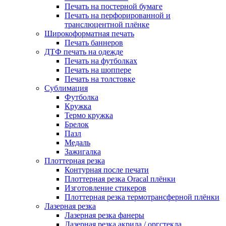
Печать на постерной бумаге
Печать на перфорированной и
транслюцентной плёнке
Широкоформатная печать
Печать баннеров
ДТФ печать на одежде
Печать на футболках
Печать на шоппере
Печать на толстовке
Сублимация
Футболка
Кружка
Термо кружка
Брелок
Пазл
Медаль
Зажигалка
Плоттерная резка
Контурная после печати
Плоттерная резка Oracal плёнки
Изготовление стикеров
Плоттерная резка термотрансферной плёнки
Лазерная резка
Лазерная резка фанеры
Лазерная резка акрила / оргстекла