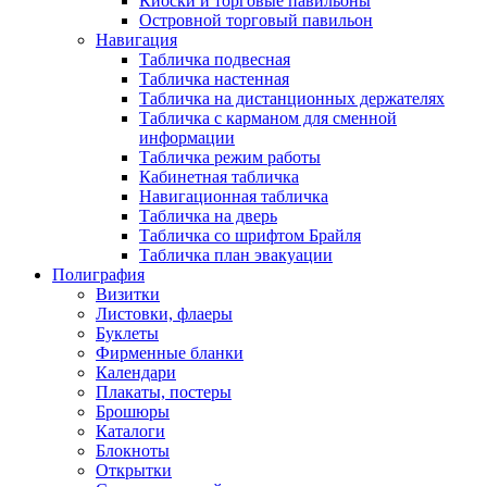
Киоски и торговые павильоны
Островной торговый павильон
Навигация
Табличка подвесная
Табличка настенная
Табличка на дистанционных держателях
Табличка с карманом для сменной
информации
Табличка режим работы
Кабинетная табличка
Навигационная табличка
Табличка на дверь
Табличка со шрифтом Брайля
Табличка план эвакуации
Полиграфия
Визитки
Листовки, флаеры
Буклеты
Фирменные бланки
Календари
Плакаты, постеры
Брошюры
Каталоги
Блокноты
Открытки