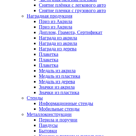
Снятие плёнки с легкового авто
Снятие пленки с грузового авто
Наградная продукция
Приз из Акрила
Приз из Акрила
Диплом, Грамота, Сертификат
Награда из акрила
Награда из акрила
Награда из дерева
Плакетка
Плакетка
Плакетка
Медаль из акрила
Медаль из пластика
Медаль из дерева
Значки из акрила
Значки из пластика
Cтенды
Информационные стенды
Мобильные стенды
Металлоконструкции
Перила и поручни
Пандусы
Бытовки