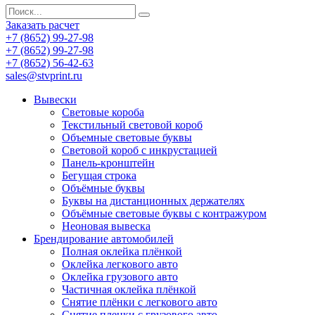
Заказать расчет
+7 (8652) 99-27-98
+7 (8652) 99-27-98
+7 (8652) 56-42-63
sales@stvprint.ru
Вывески
Световые короба
Текстильный световой короб
Объемные световые буквы
Световой короб с инкрустацией
Панель-кронштейн
Бегущая строка
Объёмные буквы
Буквы на дистанционных держателях
Объёмные световые буквы с контражуром
Неоновая вывеска
Брендирование автомобилей
Полная оклейка плёнкой
Оклейка легкового авто
Оклейка грузового авто
Частичная оклейка плёнкой
Снятие плёнки с легкового авто
Снятие пленки с грузового авто