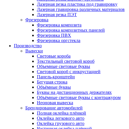
Лазерная резка пластика под гравировку
Лазерная гравировка различных материалов
Лазерная резка ПЭТ
Фрезеровка
Фрезеровка композита
Фрезеровка композитных панелей
Фрезеровка ПВХ
Фрезеровка оргстекла
Производство
Вывески
Световые короба
Текстильный световой короб
Объемные световые буквы
Световой короб с инкрустацией
Панель-кронштейн
Бегущая строка
Объёмные буквы
Буквы на дистанционных держателях
Объёмные световые буквы с контражуром
Неоновая вывеска
Брендирование автомобилей
Полная оклейка плёнкой
Оклейка легкового авто
Оклейка грузового авто
Частичная оклейка плёнкой