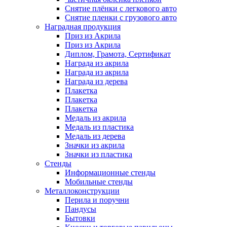
Снятие плёнки с легкового авто
Снятие пленки с грузового авто
Наградная продукция
Приз из Акрила
Приз из Акрила
Диплом, Грамота, Сертификат
Награда из акрила
Награда из акрила
Награда из дерева
Плакетка
Плакетка
Плакетка
Медаль из акрила
Медаль из пластика
Медаль из дерева
Значки из акрила
Значки из пластика
Cтенды
Информационные стенды
Мобильные стенды
Металлоконструкции
Перила и поручни
Пандусы
Бытовки