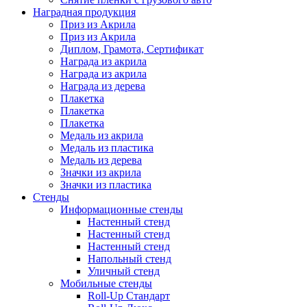
Наградная продукция
Приз из Акрила
Приз из Акрила
Диплом, Грамота, Сертификат
Награда из акрила
Награда из акрила
Награда из дерева
Плакетка
Плакетка
Плакетка
Медаль из акрила
Медаль из пластика
Медаль из дерева
Значки из акрила
Значки из пластика
Cтенды
Информационные стенды
Настенный стенд
Настенный стенд
Настенный стенд
Напольный стенд
Уличный стенд
Мобильные стенды
Roll-Up Стандарт