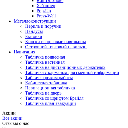
Roll-Up Люкс
X-баннер
Pop-Up
Press-Wall
Металлоконструкции
Перила и поручни
Пандусы
Бытовки
Киоски и торговые павильоны
Островной торговый павильон
Навигация
Табличка подвесная
Табличка настенная
Табличка на дистанционных держателях
Табличка с карманом для сменной информации
Табличка режим работы
Кабинетная табличка
Навигационная табличка
Табличка на дверь
Табличка со шрифтом Брайля
Табличка план эвакуации
Акции
Все акции
Отзывы о нас