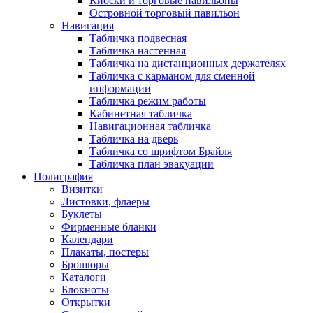
Киоски и торговые павильоны
Островной торговый павильон
Навигация
Табличка подвесная
Табличка настенная
Табличка на дистанционных держателях
Табличка с карманом для сменной
информации
Табличка режим работы
Кабинетная табличка
Навигационная табличка
Табличка на дверь
Табличка со шрифтом Брайля
Табличка план эвакуации
Полиграфия
Визитки
Листовки, флаеры
Буклеты
Фирменные бланки
Календари
Плакаты, постеры
Брошюры
Каталоги
Блокноты
Открытки