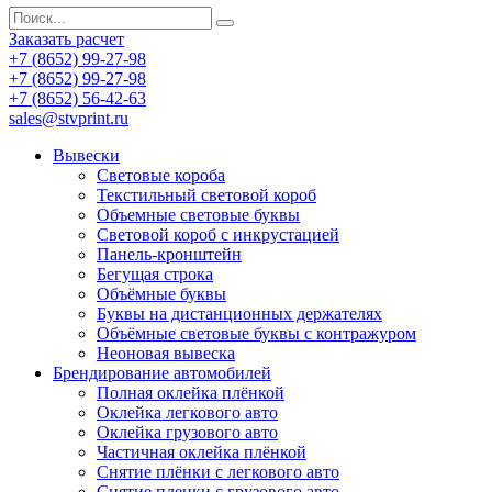
Заказать расчет
+7 (8652) 99-27-98
+7 (8652) 99-27-98
+7 (8652) 56-42-63
sales@stvprint.ru
Вывески
Световые короба
Текстильный световой короб
Объемные световые буквы
Световой короб с инкрустацией
Панель-кронштейн
Бегущая строка
Объёмные буквы
Буквы на дистанционных держателях
Объёмные световые буквы с контражуром
Неоновая вывеска
Брендирование автомобилей
Полная оклейка плёнкой
Оклейка легкового авто
Оклейка грузового авто
Частичная оклейка плёнкой
Снятие плёнки с легкового авто
Снятие пленки с грузового авто