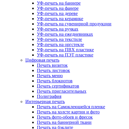
УФ-печать на баннере
УФ-печать на фанере
УФ-печать на дереве
УФ-печать на керамике
УФ-печать на сувенирной продукции
УФ-печать на ручках
УФ-печать на ежедневниках
УФ-печать на текстиле
УФ-печать на оргстекле
УФ-печать на ПВХ пластике
УФ-печать на ПЭТ пластике
Цифровая печать
Печать визиток
Печать листовок
Печать меню
Печать блокнотов
Печать сертификатов
Печать пригласительных
Полиграфия
Интерьерная печать
Печать на Самоклеющейся пленке
Печать на холсте картин и фото
Печать фото-обоев и фресок
Печать на баннерной ткани
Печать на бэклите