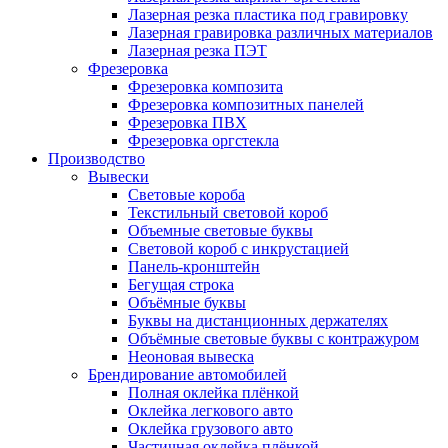
Лазерная резка пластика под гравировку
Лазерная гравировка различных материалов
Лазерная резка ПЭТ
Фрезеровка
Фрезеровка композита
Фрезеровка композитных панелей
Фрезеровка ПВХ
Фрезеровка оргстекла
Производство
Вывески
Световые короба
Текстильный световой короб
Объемные световые буквы
Световой короб с инкрустацией
Панель-кронштейн
Бегущая строка
Объёмные буквы
Буквы на дистанционных держателях
Объёмные световые буквы с контражуром
Неоновая вывеска
Брендирование автомобилей
Полная оклейка плёнкой
Оклейка легкового авто
Оклейка грузового авто
Частичная оклейка плёнкой