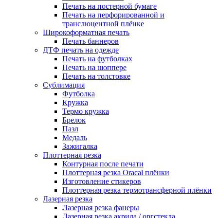
Печать на постерной бумаге
Печать на перфорированной и
транслюцентной плёнке
Широкоформатная печать
Печать баннеров
ДТФ печать на одежде
Печать на футболках
Печать на шоппере
Печать на толстовке
Сублимация
Футболка
Кружка
Термо кружка
Брелок
Пазл
Медаль
Зажигалка
Плоттерная резка
Контурная после печати
Плоттерная резка Oracal плёнки
Изготовление стикеров
Плоттерная резка термотрансферной плёнки
Лазерная резка
Лазерная резка фанеры
Лазерная резка акрила / оргстекла