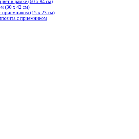
вет в рамке (60 х 84 см)
 (30 х 42 см)
 приемником (15 х 23 см)
мпозита с приемником