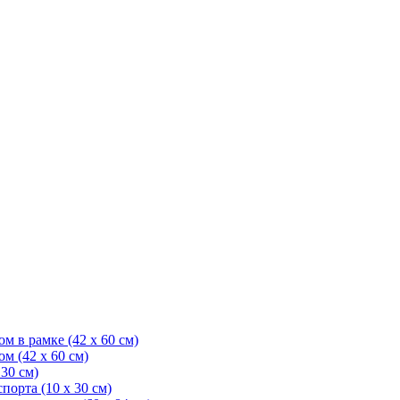
м в рамке (42 х 60 см)
м (42 х 60 см)
30 см)
порта (10 x 30 см)