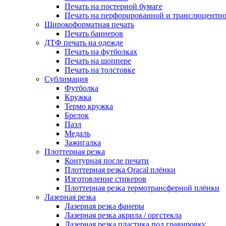
Печать на постерной бумаге
Печать на перфорированной и транслюцентно
Широкоформатная печать
Печать баннеров
ДТФ печать на одежде
Печать на футболках
Печать на шоппере
Печать на толстовке
Сублимация
Футболка
Кружка
Термо кружка
Брелок
Пазл
Медаль
Зажигалка
Плоттерная резка
Контурная после печати
Плоттерная резка Oracal плёнки
Изготовление стикеров
Плоттерная резка термотрансферной плёнки
Лазерная резка
Лазерная резка фанеры
Лазерная резка акрила / оргстекла
Лазерная резка пластика под гравировку