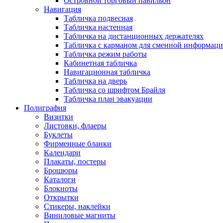
Островной торговый павильон
Навигация
Табличка подвесная
Табличка настенная
Табличка на дистанционных держателях
Табличка с карманом для сменной информац
Табличка режим работы
Кабинетная табличка
Навигационная табличка
Табличка на дверь
Табличка со шрифтом Брайля
Табличка план эвакуации
Полиграфия
Визитки
Листовки, флаеры
Буклеты
Фирменные бланки
Календари
Плакаты, постеры
Брошюры
Каталоги
Блокноты
Открытки
Стикеры, наклейки
Виниловые магниты