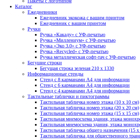
Пакеты с логотипом
Каталог
Ежедневники
Ежедневник экокожа с вашим принтом
Ежедневник с вашим принтом
Ручки
Ручка «Какаду» с УФ-печатью
Ручка «Миллениум» с УФ-печатью
Ручка «Эко 3.0» с УФ-печатью
Ручка «Recycled» с УФ-печатью
Ручка металлическая софт-тач с УФ-печатью
Бегущие строки
Бегущая строка зеленая 210 х 1330
Информационные стенды
Стенд с 8 карманами А4 для информации
Стенд с 6 карманами А4 для информации
Стенд с 4 карманами А4 для информации
Тактильные таблички и пиктограммы
Тактильная табличка номер этажа (10 x 10 см)
Тактильная табличка номер этажа (20 x 20 см)
Тактильная табличка номер этажа (15 х 15 см)
Тактильная мнемосхема здания, этажа монохро
Тактильная мнемосхема здания, этажа монохро
Тактильная табличка общего назначения (15 x 
Тактильная табличка для общественного транс