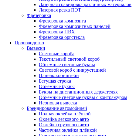
Лазерная гравировка различных материалов
Лазерная резка ПЭТ
Фрезеровка
Фрезеровка композита
Фрезеровка композитных панелей
Фрезеровка ПВХ
Фрезеровка оргстекла
Производство
Вывески
Световые короба
Текстильный световой короб
Объемные световые буквы
Световой короб с инкрустацией
Панель-кронштейн
Бегущая строка
Объёмные буквы
Буквы на дистанционных держателях
Объёмные световые буквы с контражуром
Неоновая вывеска
Брендирование автомобилей
Полная оклейка плёнкой
Оклейка легкового авто
Оклейка грузового авто
Частичная оклейка плёнкой
Снятие плёнки с легкового авто