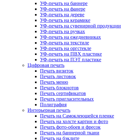
УФ-печать на баннере
УФ-печать на фанере
УФ-печать на дереве
УФ-печать на керамике
УФ-печать на сувенирной продукции
УФ-печать на ручках
УФ-печать на ежедневниках
УФ-печать на текстиле
УФ-печать на оргстекле
УФ-печать на ПВХ пластике
УФ-печать на ПЭТ пластике
Цифровая печать
Печать визиток
Печать листовок
Печать меню
Печать блокнотов
Печать сертификатов
Печать пригласительных
Полиграфия
Интерьерная печать
Печать на Самоклеющейся пленке
Печать на холсте картин и фото
Печать фото-обоев и фресок
Печать на баннерной ткани
Печать на бэклите