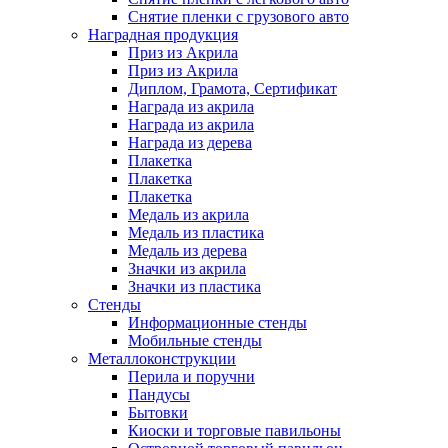
Снятие пленки с грузового авто
Наградная продукция
Приз из Акрила
Приз из Акрила
Диплом, Грамота, Сертификат
Награда из акрила
Награда из акрила
Награда из дерева
Плакетка
Плакетка
Плакетка
Медаль из акрила
Медаль из пластика
Медаль из дерева
Значки из акрила
Значки из пластика
Cтенды
Информационные стенды
Мобильные стенды
Металлоконструкции
Перила и поручни
Пандусы
Бытовки
Киоски и торговые павильоны