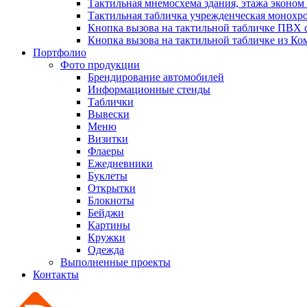
Тактильная мнемосхема здания, этажа эконом ц
Тактильная табличка учрежденческая монохром
Кнопка вызова на тактильной табличке ПВХ с
Кнопка вызова на тактильной табличке из Ко
Портфолио
Фото продукции
Брендирование автомобилей
Информационные стенды
Таблички
Вывески
Меню
Визитки
Флаеры
Ежедневники
Буклеты
Открытки
Блокноты
Бейджи
Картины
Кружки
Одежда
Выполненные проекты
Контакты